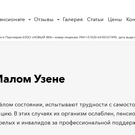
ансионате
Отзывы
Галерея
Статьи
Цены
Кон
тся Партнером (ООО «НОВЫЙ ВЕК» номер лицензии Л041-01020-64/00327490, дата выдачи 
е
Малом Узене
жёлом состоянии, испытывают трудности с самост
ию. В этих случаях их организм ослаблен, пенсио
релых и инвалидов за профессиональной поддер