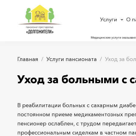
Услуги
О п
Медицинские услуги оказываю
Главная
Услуги пансионата
Уход за бо
Уход за больными с 
В реабилитации больных с сахарным диабе
постоянном приеме медикаментозных преп
пенсионер ослаблен, с трудом передвигает
профессиональным сиделкам в частном па