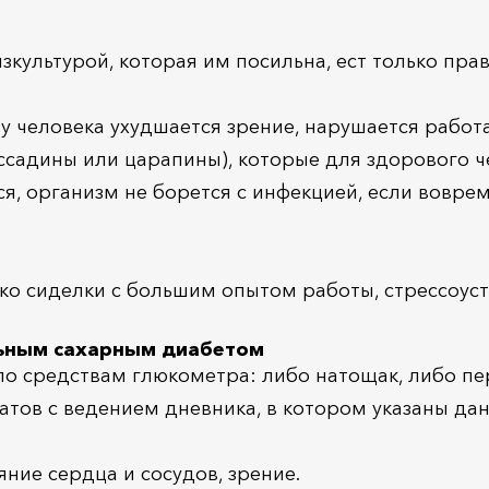
культурой, которая им посильна, ест только пра
 человека ухудшается зрение, нарушается работа 
садины или царапины), которые для здорового че
я, организм не борется с инфекцией, если воврем
ько сиделки с большим опытом работы, стрессоус
льным сахарным диабетом
 по средствам глюкометра: либо натощак, либо 
тов с ведением дневника, в котором указаны да
яние сердца и сосудов, зрение.